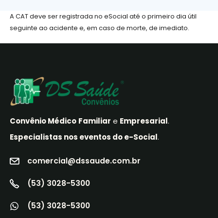
A CAT deve ser registrada no eSocial até o primeiro dia útil
seguinte ao acidente e, em caso de morte, de imediato.
Convênio Médico
Familiar
e
Empresarial
.
Especialistas nos eventos do e-Social
.
comercial@dssaude.com.br
(53) 3028-5300
(53) 3028-5300