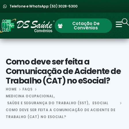
Telefone e WhatsApp: (53) 3028-5300
Cotação De
Convênios
Como deve ser feita a
Comunicação de Acidente de
Trabalho (CAT) no eSocial?
HOME
FAQS
MEDICINA OCUPACIONAL
,
SAÚDE E SEGURANÇA DO TRABALHO (SST)
,
ESOCIAL
COMO DEVE SER FEITA A COMUNICAÇÃO DE ACIDENTE DE
TRABALHO (CAT) NO ESOCIAL?