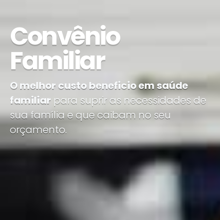
Convênio
Familiar
O melhor custo beneficio em saúde
familiar
para suprir as necessidades de
sua família e que caibam no seu
orçamento.