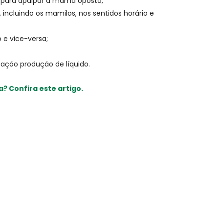
a para apalpar a mama oposta;
ncluindo os mamilos, nos sentidos horário e
e vice-versa;
cação produção de líquido.
a? Confira este artigo.