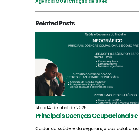
Agência MOBI Criação de Sites
Related
Posts
14
abr
14 de abril de 2025
Principais Doenças Ocupacionais e
Cuidar da saúde e da segurança dos colabora