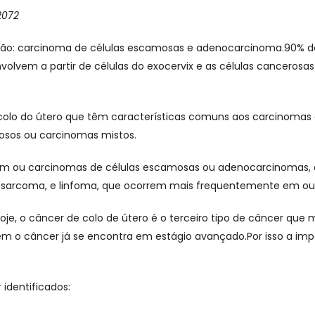
2072
ro são: carcinoma de células escamosas e adenocarcinoma.90% 
volvem a partir de células do exocervix e as células cancerosa
olo do útero que têm características comuns aos carcinomas
sos ou carcinomas mistos.
jam ou carcinomas de células escamosas ou adenocarcinomas,
 sarcoma, e linfoma, que ocorrem mais frequentemente em out
hoje, o câncer de colo de útero é o terceiro tipo de câncer q
em o câncer já se encontra em estágio avançado.Por isso a 
identificados: