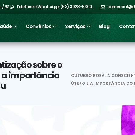
 / RS
Telefone e WhatsApp: (53) 3028-5300
comercial@d
Saúde
Convênios
Serviços
Blog
Conta
tização sobre o
e a importância
OUTUBRO ROSA: A CONSCIEN
au
ÚTERO E A IMPORTÂNCIA DO