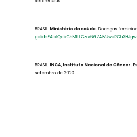
Referencias
BRASIL,
Ministério da saúde.
Doenças femininas
gclid=EAIaIQobChMIttCzrv6G7AIVUweRCh3HJgw
BRASIL,
INCA, Instituto Nacional de Câncer.
Es
setembro de 2020.