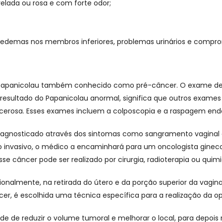
elada ou rosa e com forte odor;
edemas nos membros inferiores, problemas urinários e comprom
 Papanicolau também conhecido como pré-câncer. O exame de 
sultado do Papanicolau anormal, significa que outros exames 
erosa. Esses exames incluem a colposcopia e a raspagem endo
agnosticado através dos sintomas como sangramento vaginal a
ro invasivo, o médico a encaminhará para um oncologista ginec
e câncer pode ser realizado por cirurgia, radioterapia ou quimi
asionalmente, na retirada do útero e da porção superior da vag
ncer, é escolhida uma técnica específica para a realização da o
de de reduzir o volume tumoral e melhorar o local, para depois r