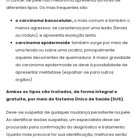
O câncer de pele não melanoma apresenta tumores de
diferentes tipos. Os mais frequentes são:
o carcinoma basocelular,
o mais comum e também o
menos agressivo: se caracteriza por uma lesão (ferida
ou nódulo), e apresenta evolução lenta;
carcinoma epidermoide
: também surge por meio de
uma ferida ou sobre uma cicatriz, principalmente
aquelas decorrentes de queimadura. A maior gravidade
do carcinoma epidermoide se deve à possibilidade de
apresentar metástase (espalhar-se para outros
órgãos).
Ambos os tipos são tratados, de forma integral e
gratuita, por meio do Sistema Único de Saúde (SUS).
Deve-se suspeitar de qualquer mudança persistente na pele.
Ao identificar lesões suspeitas, um especialista deve ser
procurado para confirmação do diagnóstico e tratamento.
Quanto mais precoce for sua identificação, melhores serão