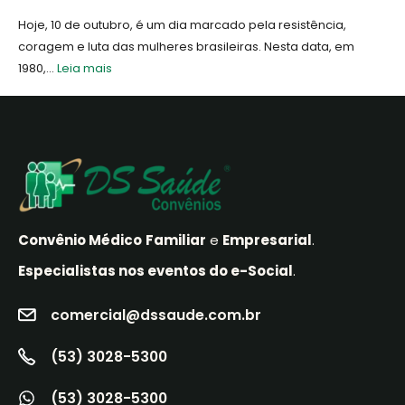
Hoje, 10 de outubro, é um dia marcado pela resistência,
coragem e luta das mulheres brasileiras. Nesta data, em
1980,...
Leia mais
Convênio Médico
Familiar
e
Empresarial
.
Especialistas nos eventos do e-Social
.
comercial@dssaude.com.br
(53) 3028-5300
(53) 3028-5300